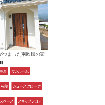
がつまった南欧風の家
町
書斎
サンルーム
内階段
シューズクローク
ースペース
スキップフロア