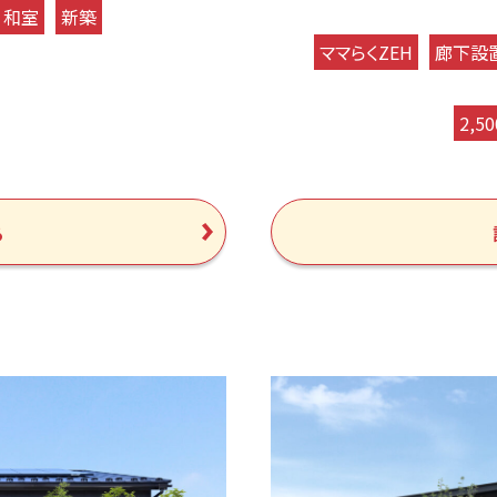
和室
新築
ママらくZEH
廊下設
2,5
る