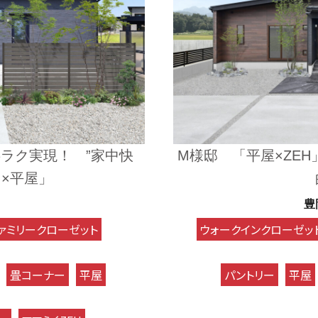
ラク実現！ ”家中快
M様邸 「平屋×ZEH
Ｈ×平屋」
豊
ァミリークローゼット
ウォークインクローゼッ
畳コーナー
平屋
パントリー
平屋