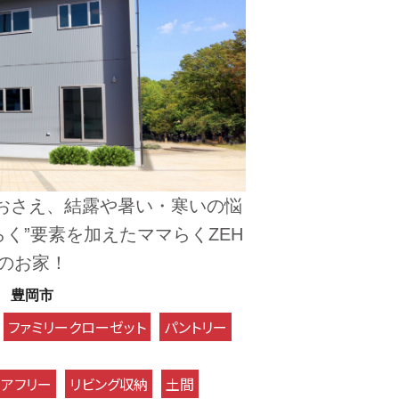
おさえ、結露や暑い・寒いの悩
く”要素を加えたママらくZEH
のお家！
豊岡市
ファミリークローゼット
パントリー
リアフリー
リビング収納
土間