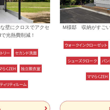
白な壁にクロスでアクセ
M様邸 収納がすごい
Hで光熱費削減！
ウォークインクローゼット
トリー
セカンド洗面
シューズクローク
パン
マらくZEH
独立脱衣室
ママらくZEH
ティリティルーム
る