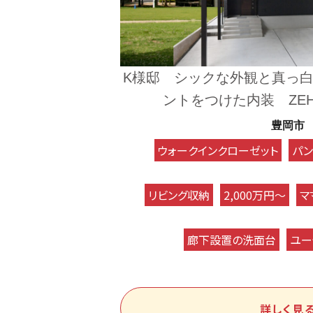
K様邸 シックな外観と真っ
ントをつけた内装 ZE
豊岡市
ウォークインクローゼット
パン
リビング収納
2,000万円～
マ
廊下設置の洗面台
ユー
詳しく見