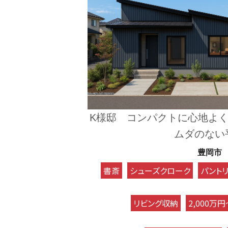
K様邸 コンパクトに心地よ
ムダのない
豊岡市
書斎
シューズクローク
パント
リビング収納
2,000万円