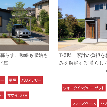
く暮らす、動線も収納も
T様邸 家計の負担を
平屋
みを解消する“暮らしら
リー
平屋
バリアフリー
ウォークインクローゼット
～
ママらくZEH
フリースペース
バ