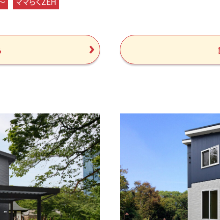
～
ママらくZEH
る