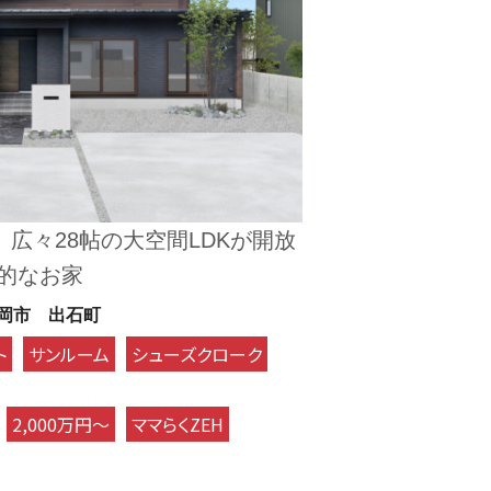
」広々28帖の大空間LDKが開放
的なお家
岡市 出石町
ト
サンルーム
シューズクローク
2,000万円～
ママらくZEH