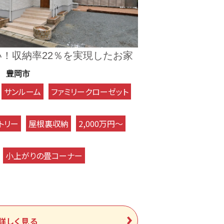
！収納率22％を実現したお家
豊岡市
サンルーム
ファミリークローゼット
トリー
屋根裏収納
2,000万円～
小上がりの畳コーナー
詳しく見る