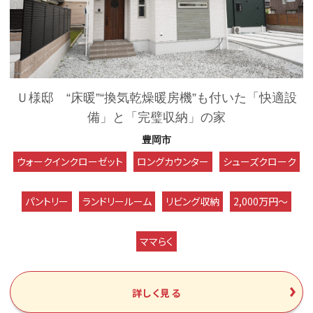
Ｕ様邸 “床暖”“換気乾燥暖房機”も付いた「快適設
備」と「完璧収納」の家
豊岡市
ウォークインクローゼット
ロングカウンター
シューズクローク
パントリー
ランドリールーム
リビング収納
2,000万円～
ママらく
詳しく見る