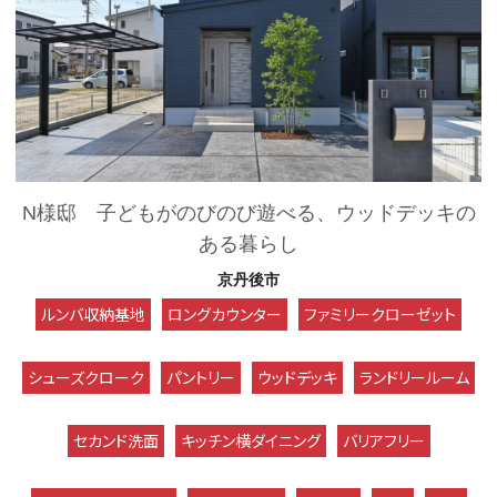
N様邸 子どもがのびのび遊べる、ウッドデッキの
ある暮らし
京丹後市
ルンバ収納基地
ロングカウンター
ファミリークローゼット
シューズクローク
パントリー
ウッドデッキ
ランドリールーム
セカンド洗面
キッチン横ダイニング
バリアフリー