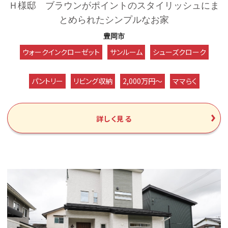
Ｈ様邸 ブラウンがポイントのスタイリッシュにま
とめられたシンプルなお家
豊岡市
ウォークインクローゼット
サンルーム
シューズクローク
パントリー
リビング収納
2,000万円～
ママらく
詳しく見る