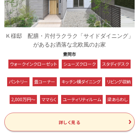
Ｋ様邸 配膳・片付ラクラク「サイドダイニング」
があるお洒落な北欧風のお家
豊岡市
ウォークインクローゼット
シューズクローク
スタディデスク
パントリー
畳コーナー
キッチン横ダイニング
リビング収納
2,000万円～
ママらく
ユーティリティルーム
梁あらわし
詳しく見る