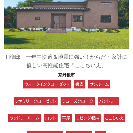
H様邸 一年中快適＆地震に強い！からだ・家計に
優しい高性能住宅『ここちいえ』
京丹後市
ウォークインクローゼット
書斎
サンルーム
ファミリークローゼット
シューズクローク
パントリー
ランドリールーム
ロフト
平屋
リビング収納
ここちいえ