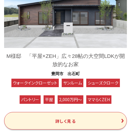
M様邸 「平屋×ZEH」広々28帖の大空間LDKが開
放的なお家
豊岡市 出石町
ウォークインクローゼット
サンルーム
シューズクローク
パントリー
平屋
2,000万円～
ママらくZEH
詳しく見る