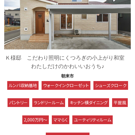
Ｋ様邸 こだわり照明にくつろぎの小上がり和室
わたしだけのかわいいおうち♪
朝来市
ルンバ収納基地
ウォークインクローゼット
シューズクローク
パントリー
ランドリールーム
キッチン横ダイニング
平屋風
2,000万円～
ママらく
ユーティリティルーム