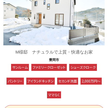
M様邸 ナチュラルで上質・快適なお家
豊岡市
サンルーム
ファミリークローゼット
シューズクローク
パントリー
アイランドキッチン
セカンド洗面
2,000万円～
ママらく