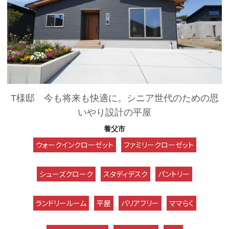
T様邸 今も将来も快適に。シニア世代のための思
いやり設計の平屋
養父市
ウォークインクローゼット
ファミリークローゼット
シューズクローク
スタディデスク
パントリー
ランドリールーム
平屋
バリアフリー
ママらく