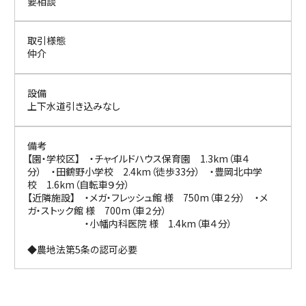
要相談
取引様態
仲介
設備
上下水道引き込みなし
備考
【園・学校区】 ・チャイルドハウス保育園 1.3km（車４
分） ・田鶴野小学校 2.4km（徒歩33分） ・豊岡北中学
校 1.6km（自転車９分）
【近隣施設】 ・メガ・フレッシュ館 様 750m（車２分） ・メ
ガ・ストック館 様 700m（車２分）
・小幡内科医院 様 1.4km（車４分）
◆農地法第5条の認可必要