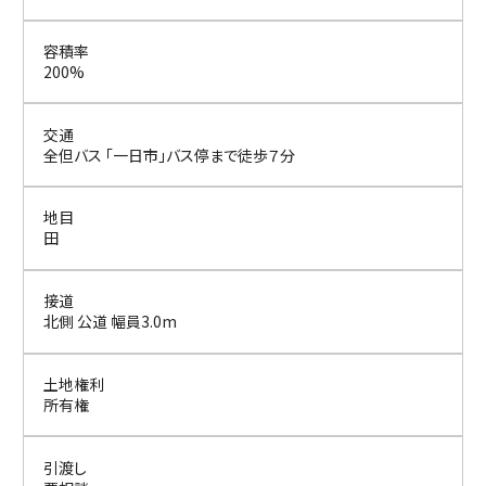
容積率
200%
交通
全但バス 「一日市」バス停まで徒歩７分
地目
田
接道
北側 公道 幅員3.0m
土地権利
所有権
引渡し