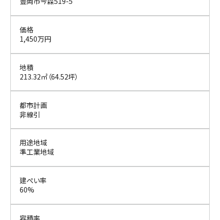
豊岡市今森519-5
価格
1,450万円
地積
213.32㎡（64.52坪）
都市計画
非線引
用途地域
準工業地域
建ぺい率
60%
容積率