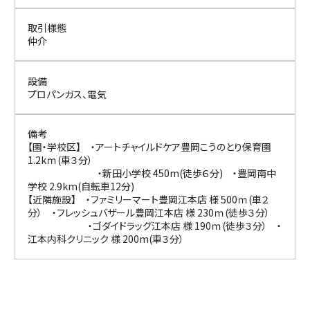
取引様態
仲介
設備
プロパンガス、電気
備考
【園・学校区】 ・アートチャイルドケア豊岡こうのとり保育園
1.2kｍ(車３分）
・新田小学校 450m(徒歩６分) ・豊岡南中
学校 2.9km(自転車12分)
【近隣施設】 ・ファミリーマート豊岡江本店 様 500ｍ(車２
分） ・フレッシュバザール豊岡江本店 様 230ｍ(徒歩３分）
・ゴダイドラッグ江本店 様 190ｍ(徒歩３分） ・
江本内科クリニック 様 200m(車３分）