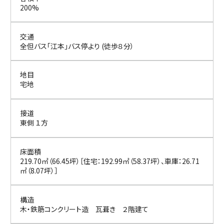
200%
交通
全但バス「江本」バス停より (徒歩８分）
地目
宅地
接道
東側 １方
床面積
219.70㎡（66.45坪）［住宅：192.99㎡（58.37坪）、車庫：26.71
㎡（8.07坪）］
構造
木・鉄筋コンクリート造 瓦葺き ２階建て