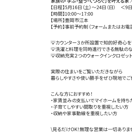
家族の「学ぶ・整う・くつろぐ」を叶える家
【日程】5月16日（土）～24日（日） ＜
【時間】10:00～17:00
【場所】豊岡市江本
【予約】事前予約制（フォームまたはお電
💡カウンター３か所設置で知的好奇心を
💡洗濯と料理を同時進行できる無駄の
💡収納充実２つのウォークインクロゼッ
実際の住まいをご覧いただきながら
暮らしやすさや使い勝手をぜひ現地でご
こんな方におすすめ！
・家賃並みの支払いでマイホームを持ち
・子育てしやすい間取りを重視したい方
・収納や家事動線を重視したい方
\見るだけOK！無理な営業は一切ありま