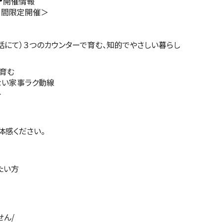
📍開催情報
9日間限定開催＞
話にて）３つのカウンターで育む、知的でやさしい暮らし
育む
ない家事ラク動線
ト
体感ください。
たい方
せん/