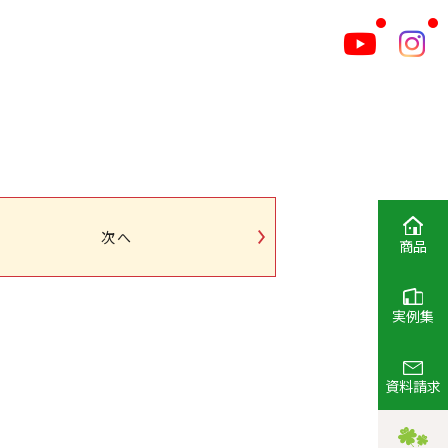
次へ
商品
実例集
資料請求
！